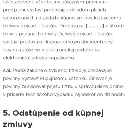
tak stanovené všeobecne záväznými právnymi
predpismi, vystaví predávajúci ohľadom platieb
vykonávaných na základe kúpnej zmluvy kupujúcemu
daňový doklad – faktúru. Predávajúci
[………..]
plátcom
dane z pridanej hodnoty. Daňový doklad – faktúru
vystaví predávajúci kupujúcemu po uhradení ceny
tovaru a zašle ho v elektronickej podobe na
elektronickú adresu kupujúceho.
4.9.
Podľa zákona o evidencii tržieb je predávajúci
povinný vystaviť kupujúcemu účtenku. Zároveň je
povinný zaevidovať prijatú tržbu u správcu dane online;
v prípade technického výpadku najneskôr do 48 hodín.
5. Odstúpenie od kúpnej
zmluvy