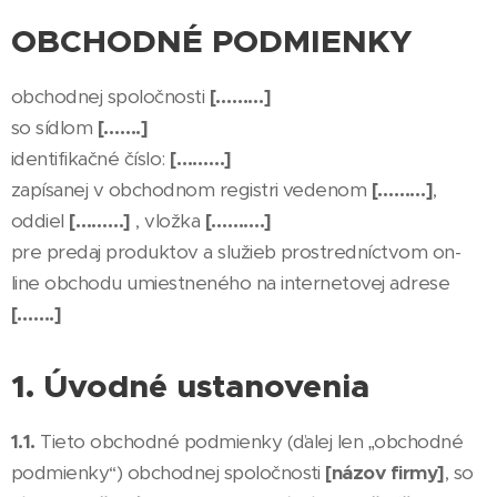
OBCHODNÉ PODMIENKY
obchodnej spoločnosti
[………]
so sídlom
[…….]
identifikačné číslo:
[………]
zapísanej v obchodnom registri vedenom
[………]
,
oddiel
[………]
, vložka
[……….]
pre predaj produktov a služieb prostredníctvom on-
line obchodu umiestneného na internetovej adrese
[…….]
1. Úvodné ustanovenia
1.1.
Tieto obchodné podmienky (ďalej len „obchodné
podmienky“) obchodnej spoločnosti
[názov firmy]
, so