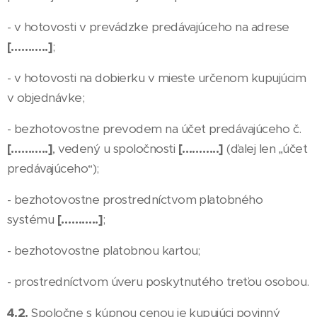
- v hotovosti v prevádzke predávajúceho na adrese
[………..]
;
- v hotovosti na dobierku v mieste určenom kupujúcim
v objednávke;
- bezhotovostne prevodem na účet predávajúceho č.
[………..]
, vedený u spoločnosti
[………..]
(ďalej len „účet
predávajúceho“);
- bezhotovostne prostredníctvom platobného
systému
[………..]
;
- bezhotovostne platobnou kartou;
- prostredníctvom úveru poskytnutého treťou osobou.
4.2.
Spoločne s kúpnou cenou je kupujúci povinný