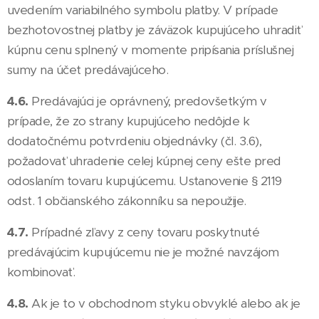
uvedením variabilného symbolu platby. V prípade
bezhotovostnej platby je záväzok kupujúceho uhradiť
kúpnu cenu splnený v momente pripísania príslušnej
sumy na účet predávajúceho.
4.6.
Predávajúci je oprávnený, predovšetkým v
prípade, že zo strany kupujúceho nedôjde k
dodatočnému potvrdeniu objednávky (čl. 3.6),
požadovať uhradenie celej kúpnej ceny ešte pred
odoslaním tovaru kupujúcemu. Ustanovenie § 2119
odst. 1 občianského zákonníku sa nepoužije.
4.7.
Prípadné zľavy z ceny tovaru poskytnuté
predávajúcim kupujúcemu nie je možné navzájom
kombinovať.
4.8.
Ak je to v obchodnom styku obvyklé alebo ak je