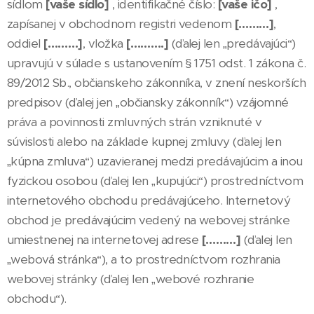
sídlom
[vaše sídlo]
, identifikačné číslo:
[vaše ičo]
,
zapísanej v obchodnom registri vedenom
[………]
,
oddiel
[………]
, vložka
[……….]
(ďalej len „predávajúci“)
upravujú v súlade s ustanovením § 1751 odst. 1 zákona č.
89/2012 Sb., občianskeho zákonníka, v znení neskorších
predpisov (ďalej jen „občiansky zákonník“) vzájomné
práva a povinnosti zmluvných strán vzniknuté v
súvislosti alebo na základe kupnej zmluvy (ďalej len
„kúpna zmluva“) uzavieranej medzi predávajúcim a inou
fyzickou osobou (ďalej len „kupujúci“) prostredníctvom
internetového obchodu predávajúceho. Internetový
obchod je predávajúcim vedený na webovej stránke
umiestnenej na internetovej adrese
[………]
(ďalej len
„webová stránka“), a to prostredníctvom rozhrania
webovej stránky (ďalej len „webové rozhranie
obchodu“).