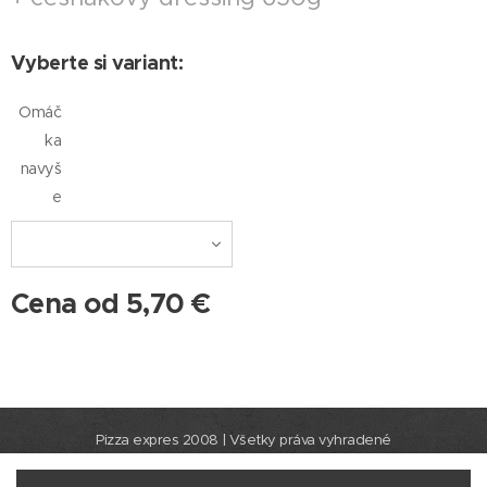
Vyberte si variant:
Omáč
ka
navyš
e
Cena od
5,70
€
Pizza expres 2008 | Všetky práva vyhradené