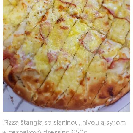
Pizza štangla so slaninou, nivou a syrom
+ cesnakový dressing 650g